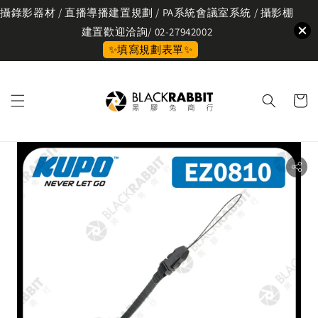
攝錄影器材 / 直播導播建置規劃 / PA系統會議室系統 / 攝影棚
建置歡迎洽詢/ 02-27942002
✨填寫規劃表單✨