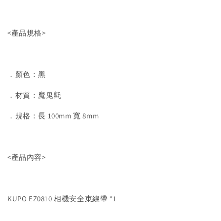
<產品規格>
．顏色：黑
．材質：魔鬼氈
．規格：長 100mm 寬 8mm
<產品內容>
KUPO EZ0810 相機安全束線帶 *1