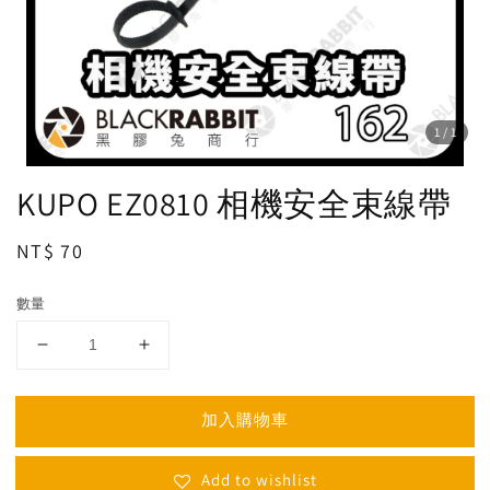
1
/1
KUPO EZ0810 相機安全束線帶
Regular
NT$ 70
price
數量
加入購物車
Add to wishlist