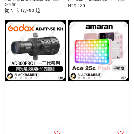
公司貨
Regular
NT$ 480
Regular
從
NT$ 17,990
起
price
price