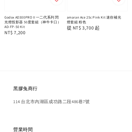
Godox AD300PRO II 一二代系列 閃
amaran Ace 25c Pink Kit 迷你補光
光燈投影器 50度套組（神牛卡口）
燈套組 粉色
AD-FP-50 Kit
Regular
從
NT$ 3,700
起
Regular
NT$ 7,200
price
price
黑膠兔商行
114 台北市內湖區成功路二段486巷7號
營業時間