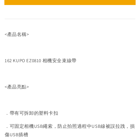
<產品名稱>
162 KUPO EZ0810 相機安全束線帶
<產品亮點>
．帶有可拆卸的塑料卡扣
．可固定相機USB繩索，防止拍照過程中USB線被誤拉跩，損
傷USB插槽