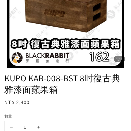
1
/1
KUPO KAB-008-BST 8吋復古典
雅漆面蘋果箱
Regular
NT$ 2,400
price
數量