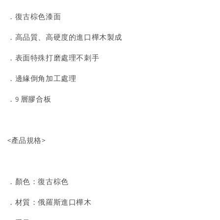
．復古棕色漆面
．高品質、高硬度的進口樺木製成
．表面特殊打磨處理不刺手
．邊緣倒角加工處理
．9 層膠合板
<產品規格>
．顏色：復古棕色
．材質：俄羅斯進口樺木