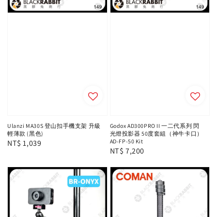
Ulanzi MA30S 登山扣手機支架 升級
Godox AD300PRO II 一二代系列 閃
輕薄款 (黑色)
光燈投影器 50度套組（神牛卡口）
AD-FP-50 Kit
Regular
NT$ 1,039
Regular
NT$ 7,200
price
price