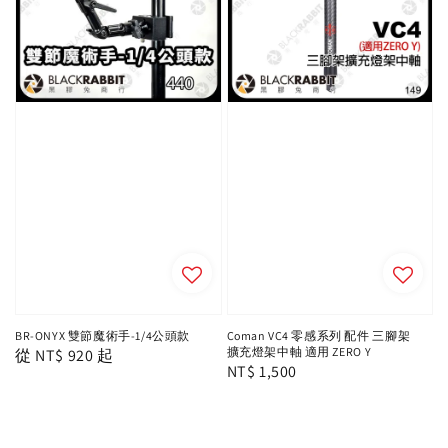
BR-ONYX 雙節魔術手-1/4公頭款
Coman VC4 零感系列 配件 三腳架
擴充燈架中軸 適用 ZERO Y
Regular
從
NT$ 920
起
Regular
NT$ 1,500
price
price