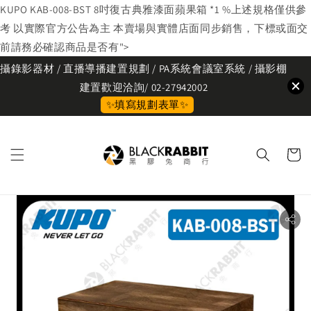
KUPO KAB-008-BST 8吋復古典雅漆面蘋果箱 *1 %上述規格僅供參
考 以實際官方公告為主 本賣場與實體店面同步銷售，下標或面交
前請務必確認商品是否有">
攝錄影器材 / 直播導播建置規劃 / PA系統會議室系統 / 攝影棚
建置歡迎洽詢/ 02-27942002
✨填寫規劃表單✨