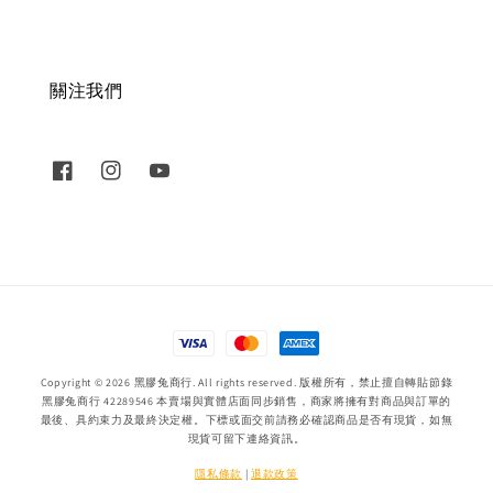
關注我們
Copyright © 2026 黑膠兔商行. All rights reserved. 版權所有，禁止擅自轉貼節錄
黑膠兔商行 42289546 本賣場與實體店面同步銷售，商家將擁有對商品與訂單的
最後、具約束力及最終決定權。下標或面交前請務必確認商品是否有現貨，如無
現貨可留下連絡資訊。
隱私條款
|
退款政策