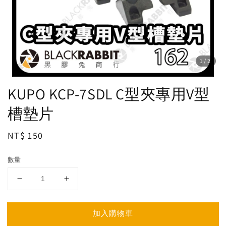
1
/2
KUPO KCP-7SDL C型夾專用V型
槽墊片
Regular
NT$ 150
price
數量
加入購物車