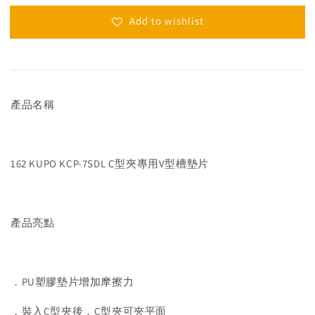
Add to wishlist
產品名稱
162 KUPO KCP-7SDL C型夾專用V型槽墊片
產品亮點
．PU塑膠墊片增加摩擦力
．裝入C型夾後，C型夾可夾平面