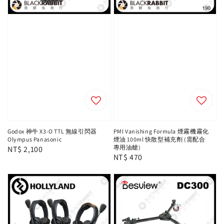
Godox 神牛 X3-O TTL 無線引閃器
PMI Vanishing Formula 煙霧機霧化
Olympus Panasonic
煙油 100ml 快散型補充劑 (需配合
專用油艙)
Regular
NT$ 2,100
Regular
NT$ 470
price
price