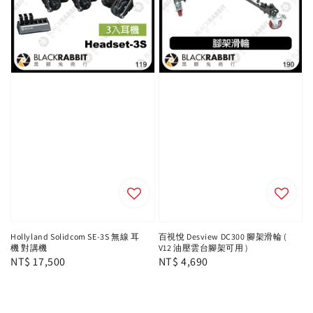
Hollyland Solidcom SE-3S 無線 耳
百視悅 Desview DC300 腳架滑輪 (
機 對講機
V12 油壓雲台腳架可用 )
Regular
NT$ 17,500
Regular
NT$ 4,690
price
price