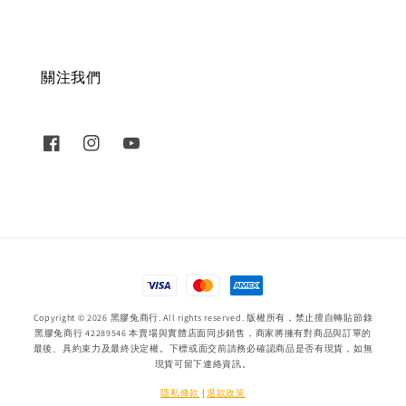
關注我們
Copyright © 2026 黑膠兔商行. All rights reserved. 版權所有，禁止擅自轉貼節錄
黑膠兔商行 42289546 本賣場與實體店面同步銷售，商家將擁有對商品與訂單的
最後、具約束力及最終決定權。下標或面交前請務必確認商品是否有現貨，如無
現貨可留下連絡資訊。
隱私條款
|
退款政策