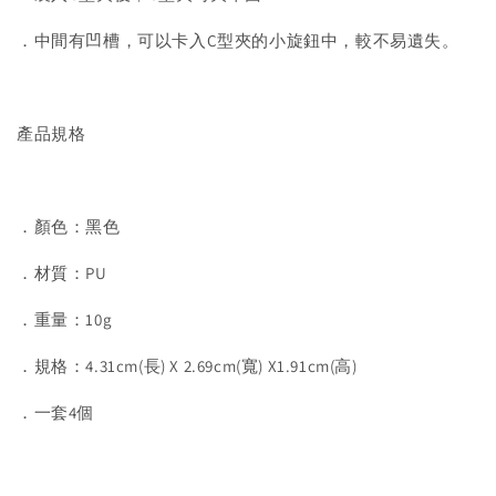
．中間有凹槽，可以卡入C型夾的小旋鈕中，較不易遺失。
產品規格
．顏色：黑色
．材質：PU
．重量：10g
．規格：4.31cm(長) X 2.69cm(寬) X1.91cm(高)
．一套4個