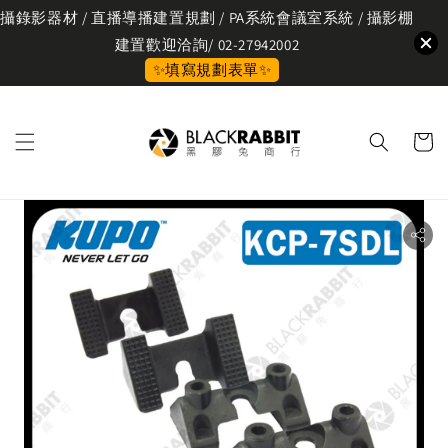
攝錄影器材 / 直播導播建置規劃 / PA系統會議室系統 / 攝影棚
建置歡迎洽詢/ 02-27942002
✨填寫規劃表單✨