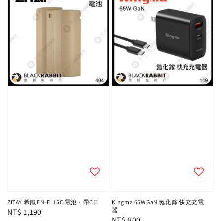
ZITAY 希鐵 EN-EL15C 電池・帶C口
Kingma 65W GaN 氮化鎵 快充充電
器
Regular
NT$ 1,190
Regular
NT$ 800