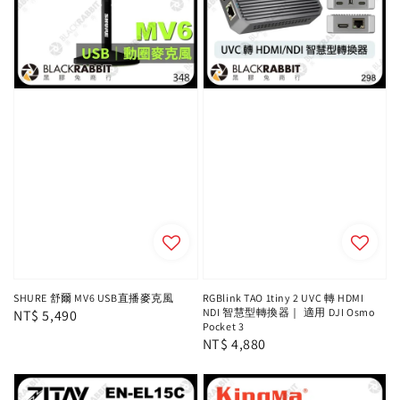
SHURE 舒爾 MV6 USB直播麥克風
RGBlink TAO 1tiny 2 UVC 轉 HDMI
NDI 智慧型轉換器｜ 適用 DJI Osmo
Regular
NT$ 5,490
Pocket 3
price
Regular
NT$ 4,880
price