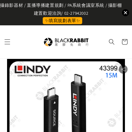
攝錄影器材 / 直播導播建置規劃 / PA系統會議室系統 / 攝影棚
建置歡迎洽詢/ 02-27942002
✨填寫規劃表單✨