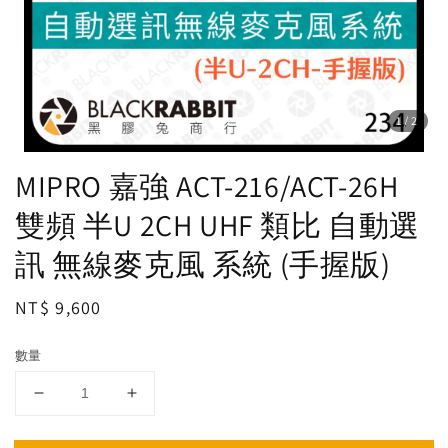
1
/2
MIPRO 嘉強 ACT-216/ACT-26H
雙頻 半U 2CH UHF 類比 自動選
訊 無線麥克風 系統 (手握版)
Regular
NT$ 9,600
price
數量