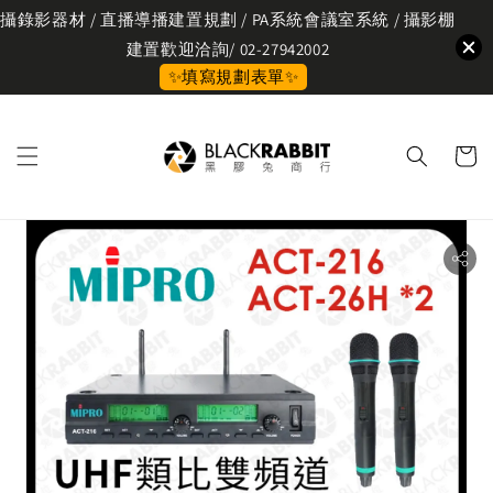
攝錄影器材 / 直播導播建置規劃 / PA系統會議室系統 / 攝影棚
建置歡迎洽詢/ 02-27942002
✨填寫規劃表單✨