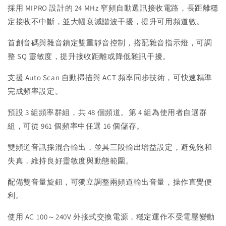
採用 MIPRO 設計的 24 MHz 窄頻自動選訊接收電路，長距離穩
定接收不中斷，並大幅衰減諧波干擾，提升可用頻道數。
首創音碼與雜音鎖定雙重靜音控制，搭配雜音指示燈，可調
整 SQ 靈敏度，提升接收距離或降低雜訊干擾。
支援 Auto Scan 自動掃描與 ACT 頻率同步技術，可快速精準
完成頻率設定。
預設 3 組頻率群組，共 48 個頻道。第 4 組為使用者自選群
組，可從 961 個頻率中任選 16 個儲存。
雙頻道音訊採混合輸出，並具三段輸出增益設定，避免飽和
失真，維持良好靈敏度與動態範圍。
配備雙音量旋鈕，可獨立調整兩頻道輸出音量，操作直覺便
利。
使用 AC 100～240V 外接式交換電源，穩定運作不受電壓變動