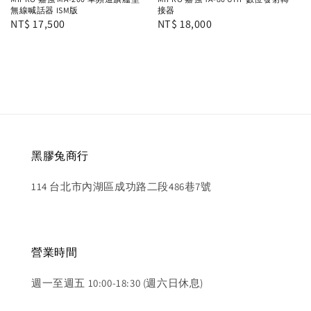
無線喊話器 ISM版
接器
Regular
NT$ 17,500
Regular
NT$ 18,000
price
price
黑膠兔商行
114 台北市內湖區成功路二段486巷7號
營業時間
週一至週五 10:00-18:30 (週六日休息)