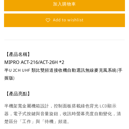
加入購物車
Add to wishlist
【產品名稱】
MIPRO ACT-216/
ACT-26H *2
半U 2CH UHF 類比雙頻道接收機自動選訊無線麥克風系統(手
握版)
【產品亮點】
半機架寬金屬機箱設計，控制面板搭載綠色背光 LCD顯示
器，電子式按鍵與音量旋鈕，收訊時螢幕亮度自動變化，清
楚區分「工作」與「待機」頻道。