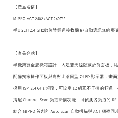
【產品名稱】
MIPRO
ACT-2402 /ACT-240T*2
半U 2CH 2.4 GHz數位雙頻道接收機 純自動選訊無線麥
【產品亮點】
半機架寬金屬機箱設計，內建雙天線隱藏於前面板，
配備獨家操作面板與高對比繪圖型 OLED 顯示器，畫
採用 ISM 2.4 GHz 頻段，可設定 12 組互不干擾的頻
搭配 Channel Scan 頻道掃描功能，可偵測各頻道
結合 MIPRO 首創的 Auto Scan 自動掃描與 ACT