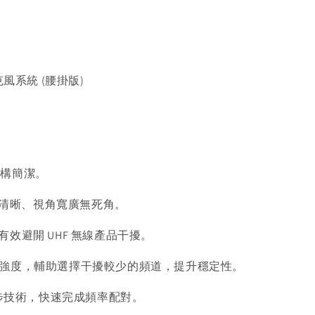
克風系統 (腰掛版)
結構簡潔。
面清晰、視角寬廣無死角。
道，有效避開 UHF 無線產品干擾。
的 RF 強度，輔助選擇干擾較少的頻道，提升穩定性。
 頻率同步技術，快速完成頻率配對。