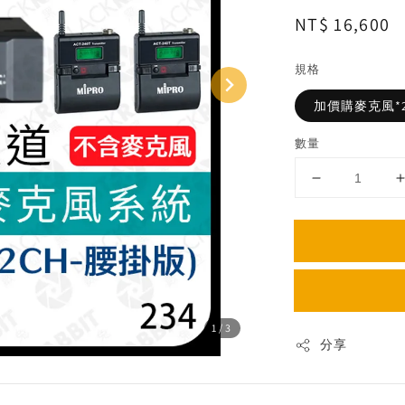
Regular
NT$ 16,600
price
規格
加價購麥克風*
數量
1
/3
分享