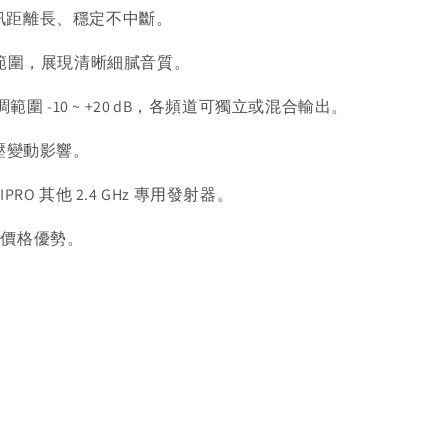
術，收訊距離長、穩定不中斷。
與高動態範圍，展現清晰細膩音質。
範圍 -10 ~ +20 dB，各頻道可獨立或混合輸出。
電壓變動影響。
RO 其他 2.4 GHz 專用發射器。
與價格優勢。