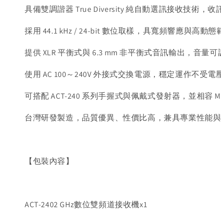
具備雙調諧器 True Diversity 純自動選訊接收技
採用 44.1 kHz / 24-bit 數位取樣，具寬頻響應
提供 XLR 平衡式與 6.3 mm 非平衡式音訊輸出，音量可調
使用 AC 100～240V 外接式交換電源，穩定運作不受
可搭配 ACT-240 系列手握式與佩戴式發射器，並相容 MIP
台灣研發製造，品質優異、性價比高，兼具專業性能
【包裝內容】
ACT-2402 GHz數位雙頻道接收機x1