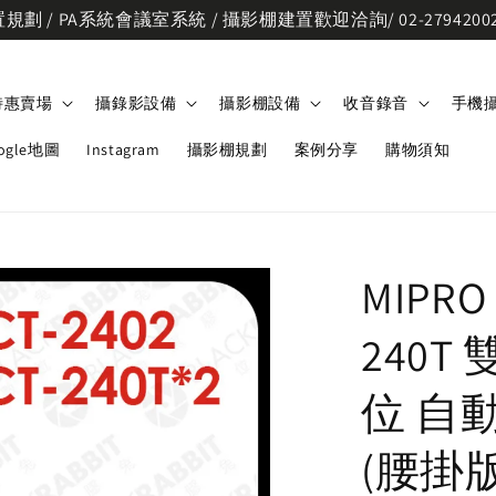
劃 / PA系統會議室系統 / 攝影棚建置歡迎洽詢/ 02-2794200
特惠賣場
攝錄影設備
攝影棚設備
收音錄音
手機
ogle地圖
Instagram
攝影棚規劃
案例分享
購物須知
MIPRO
240T 
位 自
(腰掛版