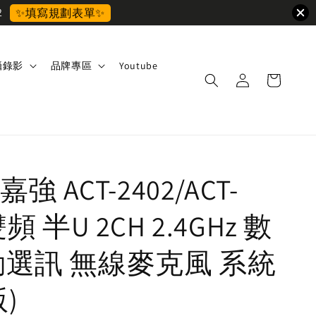
2
✨填寫規劃表單✨
攝錄影
品牌專區
Youtube
 嘉強 ACT-2402/ACT-
雙頻 半U 2CH 2.4GHz 數
動選訊 無線麥克風 系統
)