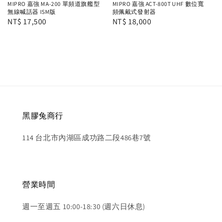
MIPRO 嘉強 MA-200 單頻道旗艦型
MIPRO 嘉強 ACT-800T UHF 數位寬
無線喊話器 ISM版
頻佩戴式發射器
Regular
NT$ 17,500
Regular
NT$ 18,000
price
price
黑膠兔商行
114 台北市內湖區成功路二段486巷7號
營業時間
週一至週五 10:00-18:30 (週六日休息)