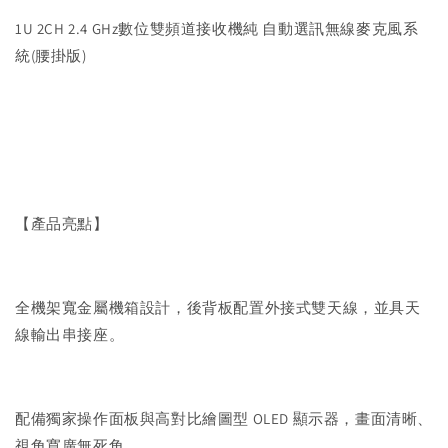
1U 2CH 2.4 GHz數位雙頻道接收機純 自動選訊無線麥克風系
統(腰掛版)
【產品亮點】
全機架寬金屬機箱設計，後背板配置外接式雙天線，並具天
線輸出串接座。
配備獨家操作面板與高對比繪圖型 OLED 顯示器，畫面清晰、
視角寬廣無死角。