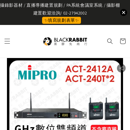
攝錄影器材 / 直播導播建置規劃 / PA系統會議室系統 / 攝影棚
建置歡迎洽詢/ 02-27942002
✨填寫規劃表單✨