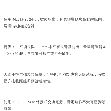
採用 44.1 kHz / 24-bit 數位取樣，具寬頻響應與高動態範圍，
展現清晰細膩音質。
提供 XLR 平衡式與 6.3 mm 非平衡式音訊輸出，音量可調範圍
-10 ~ +20 dB，各頻道可獨立或混合輸出。
天線座提供強波器偏壓，可搭配 MIPRO 專業天線系統，有效
提升接收距離與訊號穩定性。
使用 AC 100～240V 外接式交換電源，穩定運作不受電壓變動
影響。