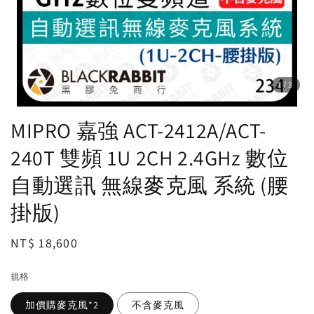
1
/3
MIPRO 嘉強 ACT-2412A/ACT-
240T 雙頻 1U 2CH 2.4GHz 數位
自動選訊 無線麥克風 系統 (腰
掛版)
Regular
NT$ 18,600
price
規格
加價購麥克風*2
不含麥克風