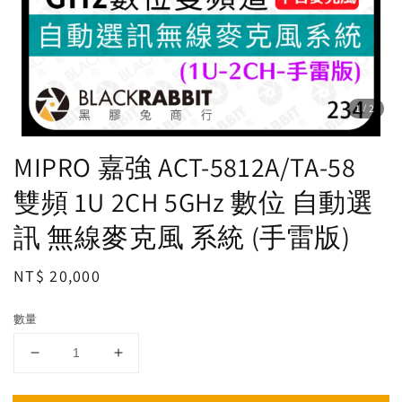
1
/2
MIPRO 嘉強 ACT-5812A/TA-58
雙頻 1U 2CH 5GHz 數位 自動選
訊 無線麥克風 系統 (手雷版)
Regular
NT$ 20,000
price
數量