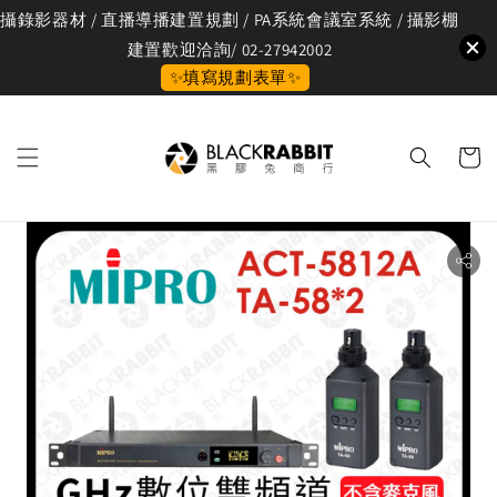
攝錄影器材 / 直播導播建置規劃 / PA系統會議室系統 / 攝影棚
建置歡迎洽詢/ 02-27942002
✨填寫規劃表單✨