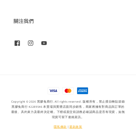
關注我們
Copyright © 2026 黑膠兔商行. All rights reserved. 版權所有，禁止擅自轉貼節錄
黑膠兔商行 42289546 本賣場與實體店面同步銷售，商家將擁有對商品與訂單的
最後、具約束力及最終決定權。下標或面交前請務必確認商品是否有現貨，如無
現貨可留下連絡資訊。
隱私條款
|
退款政策