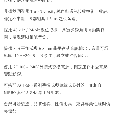
技術，快速完成頻率配對。
具備雙調諧器 True Diversity 純自動選訊接收技術，收訊
穩定不中斷，B 群組具 1.5 ms 超低延遲。
採用 48 kHz / 24-bit 數位取樣，具寬頻響應與高動態範
圍，展現清晰細膩音質。
提供 XLR 平衡式與 6.3 mm 非平衡式音訊輸出，音量可調
範圍 -10 ~ +20 dB，各頻道可獨立或混合輸出。
使用 AC 100～240V 外接式交換電源，穩定運作不受電壓
變動影響。
可搭配 ACT-580 系列手握式與佩戴式發射器，並相容
MIPRO 其他 5 GHz 專用發射器。
台灣研發製造，品質優異、性價比高，兼具專業性能與價
格優勢。