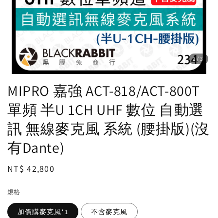
1
/3
MIPRO 嘉強 ACT-818/ACT-800T
單頻 半U 1CH UHF 數位 自動選
訊 無線麥克風 系統 (腰掛版)(沒
有Dante)
Regular
NT$ 42,800
price
規格
加價購麥克風*1
不含麥克風