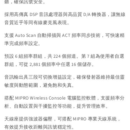
聽，確保訊號安全。
採用高傳真 DSP 音訊處理器與高品質 D/A 轉換器，讓無線
音質近乎等同有線麥克風表現。
支援 Auto Scan 自動掃描與 ACT 頻率同步技術，可快速精
準完成頻率設定。
預設 6 組頻率群組，共 224 個頻道。第 7 組為使用者自選
群組，可從 2,881 個頻率中任選 16 個儲存。
音訊輸出具三段可切換增益設定，確保發射器維持最佳靈
敏度與動態範圍，避免飽和失真。
搭配 MIPRO Wireless Console 電腦監控軟體，支援頻率分
析、自動設置與干擾監控等功能，提升管理效率。
天線座提供強波器偏壓，可搭配 MIPRO 專業天線系統，
有效提升接收距離與訊號穩定性。