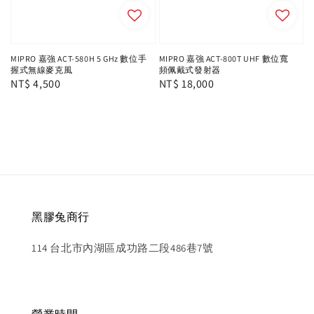
MIPRO 嘉強 ACT-580H 5 GHz 數位手
MIPRO 嘉強 ACT-800T UHF 數位寬
握式無線麥克風
頻佩戴式發射器
Regular
NT$ 4,500
Regular
NT$ 18,000
price
price
黑膠兔商行
114 台北市內湖區成功路二段486巷7號