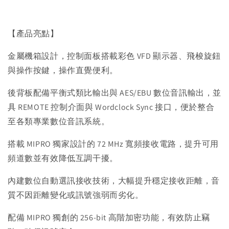
【產品亮點】
金屬機箱設計，控制面板搭載彩色 VFD 顯示器、飛梭旋鈕
與操作按鍵，操作直覺便利。
後背板配備平衡式類比輸出與 AES/EBU 數位音訊輸出，並
具 REMOTE 控制介面與 Wordclock Sync 接口，便於整合
至各類專業數位音訊系統。
搭載 MIPRO 獨家設計的 72 MHz 寬頻接收電路，提升可用
頻道數並有效降低互調干擾。
內建數位自動選訊接收技術，大幅提升穩定接收距離，音
質不因距離變化或訊號強弱而劣化。
配備 MIPRO 獨創的 256-bit 高階加密功能，有效防止竊