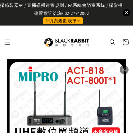
攝錄影器材 / 直播導播建置規劃 / PA系統會議室系統 / 攝影棚
建置歡迎洽詢/ 02-27942002
✨填寫規劃表單✨