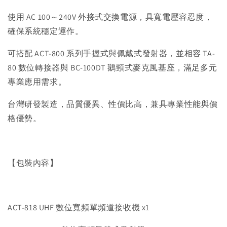
使用 AC 100～240V 外接式交換電源，具寬電壓容忍度，
確保系統穩定運作。
可搭配 ACT-800 系列手握式與佩戴式發射器，並相容 TA-
80 數位轉接器與 BC-100DT 鵝頸式麥克風基座，滿足多元
專業應用需求。
台灣研發製造，品質優異、性價比高，兼具專業性能與價
格優勢。
【包裝內容】
ACT-818 UHF 數位寬頻單頻道接收機 x1