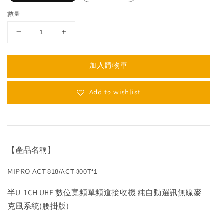
數量
加入購物車
Add to wishlist
【產品名稱】
MIPRO
ACT-818/ACT-800T*1
半U 1CH UHF 數位寬頻單頻道接收機 純自動選訊無線麥
克風系統(腰掛版)