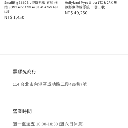
SmallRig 3660B L型快拆板 直拍 橫
Hollyland Pyro Ultra 1TX & 2RX 無
拍 SONY A7V A7IV A7S3 A1 A7RV A9II
線影像傳輸系統 一發二收
L板
Regular
NT$ 49,250
Regular
NT$ 1,450
price
price
黑膠兔商行
114 台北市內湖區成功路二段486巷7號
營業時間
週一至週五 10:00-18:30 (週六日休息)