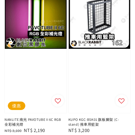
優惠
NANLITE 南光 PAVOTUBE II 6C RGB
KUPO KGC-BSK01 旗板腳架 (C-
全彩補光燈
stand) 推車用籃架
Regular
Sale
NT$ 2,190
Regular
NT$ 3,200
NT$ 3,100