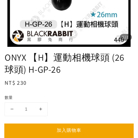
1
/1
ONYX 【H】運動相機球頭 (26
球頭) H-GP-26
Regular
NT$ 230
price
數量
加入購物車