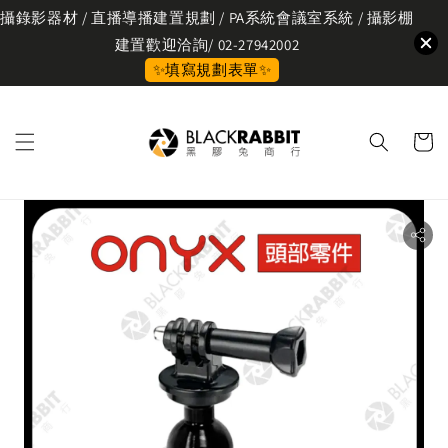
攝錄影器材 / 直播導播建置規劃 / PA系統會議室系統 / 攝影棚
建置歡迎洽詢/ 02-27942002
✨填寫規劃表單✨