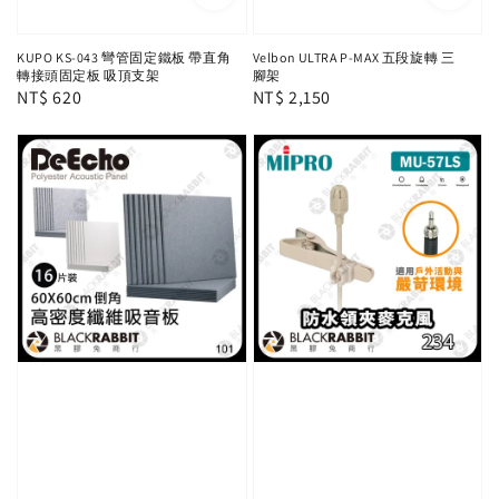
KUPO KS-043 彎管固定鐵板 帶直角
Velbon ULTRA P-MAX 五段旋轉 三
轉接頭固定板 吸頂支架
腳架
Regular
NT$ 620
Regular
NT$ 2,150
price
price