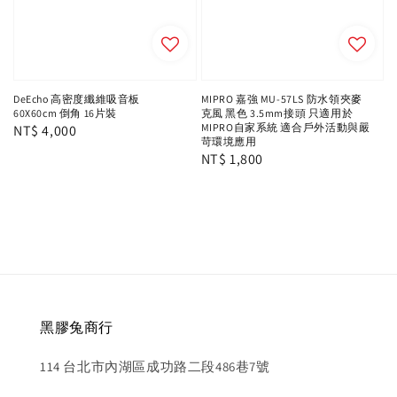
DeEcho 高密度纖維吸音板
MIPRO 嘉強 MU-57LS 防水領夾麥
60X60cm 倒角 16片裝
克風 黑色 3.5mm接頭 只適用於
MIPRO自家系統 適合戶外活動與嚴
Regular
NT$ 4,000
苛環境應用
price
Regular
NT$ 1,800
price
黑膠兔商行
114 台北市內湖區成功路二段486巷7號