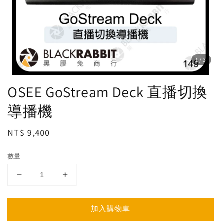
1
/3
OSEE GoStream Deck 直播切換
導播機
Regular
NT$ 9,400
price
數量
加入購物車