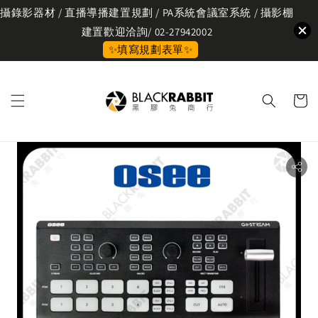
攝錄影器材 / 直播導播建置規劃 / PA系統會議室系統 / 攝影棚
建置歡迎洽詢/ 02-27942002
✨填寫規劃表單✨