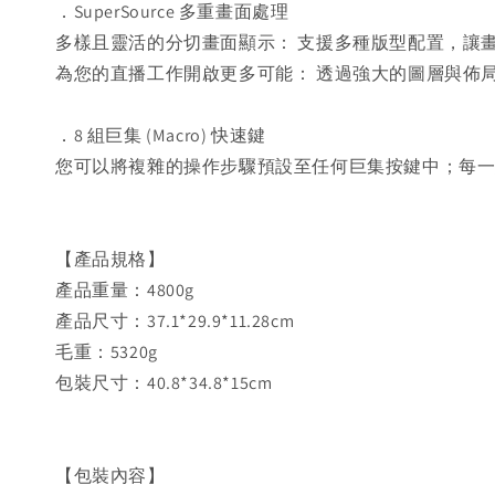
．SuperSource 多重畫面處理
多樣且靈活的分切畫面顯示： 支援多種版型配置，讓
為您的直播工作開啟更多可能： 透過強大的圖層與佈
．8 組巨集 (Macro) 快速鍵
您可以將複雜的操作步驟預設至任何巨集按鍵中；每
【產品規格】
產品重量：4800g
產品尺寸：37.1*29.9*11.28cm
毛重：5320g
包裝尺寸：40.8*34.8*15cm
【包裝內容】