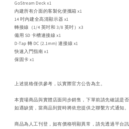
GoStream Deck x1
內建所有介面的客製化便攜箱 x1
14 吋內建全高清顯示器 x1
轉接線（1/4 英吋和 3/8 英吋）x3
備用 SD 卡槽連接線 x1
D-Tap 轉 DC (2.1mm) 連接線 x1
快速入門指南 x1
保固卡 x1
上述規格僅供參考，以實際官方公告為主。
本賣場商品與實體店面同步銷售，下單前請先確認是
如遇缺貨，當商品到貨時將依您提供之聯繫方式通知
商品為人工刊登，如有價格明顯異常，請先透過平台