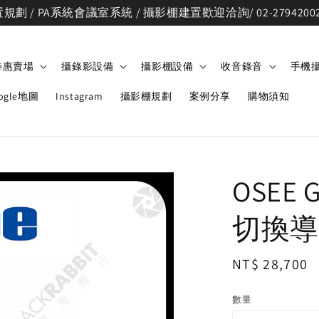
劃 / PA系統會議室系統 / 攝影棚建置歡迎洽詢/ 02-2794200
特惠賣場
攝錄影設備
攝影棚設備
收音錄音
手機
ogle地圖
Instagram
攝影棚規劃
案例分享
購物須知
OSEE 
切換導
Regular
NT$ 28,700
price
數量