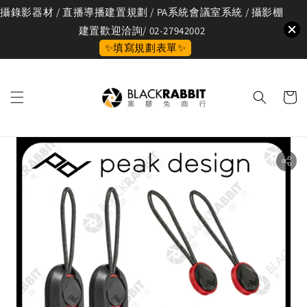
攝錄影器材 / 直播導播建置規劃 / PA系統會議室系統 / 攝影棚
建置歡迎洽詢/ 02-27942002
✨填寫規劃表單✨