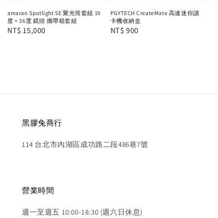
amaran Spotlight SE 聚光筒套組 19
PGYTECH CreateMate 高速迷你讀
度 + 36度 鏡頭 攜帶箱套組
卡機收納盒
Regular
NT$ 15,000
Regular
NT$ 900
price
price
黑膠兔商行
114 台北市內湖區成功路二段486巷7號
營業時間
週一至週五 10:00-18:30 (週六日休息)