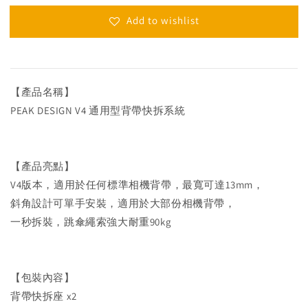
Add to wishlist
【產品名稱】
PEAK DESIGN V4 通用型背帶快拆系統
【產品亮點】
V4版本，適用於任何標準相機背帶，最寬可達13mm，
斜角設計可單手安裝，適用於大部份相機背帶，
一秒拆裝，跳傘繩索強大耐重90kg
【包裝內容】
背帶快拆座 x2