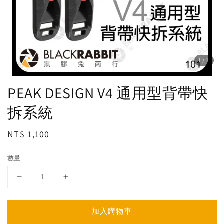
1
/1
PEAK DESIGN V4 通用型背帶快
拆系統
Regular
NT$ 1,100
price
數量
加入購物車