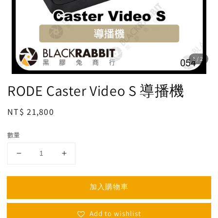
1
/2
RODE Caster Video S 導播機
Regular
NT$ 21,800
price
數量
加入購物車
Add to wishlist