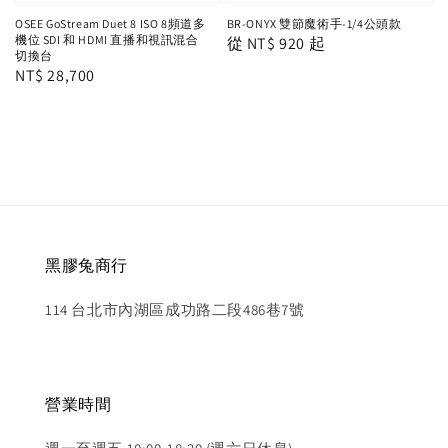
OSEE GoStream Duet 8 ISO 8頻道多
BR-ONYX 雙節魔術手-1/4公頭款
機位 SDI 和 HDMI 直播和視訊混合
Regular
從
NT$ 920
起
切換台
price
Regular
NT$ 28,700
price
黑膠兔商行
114 台北市內湖區成功路二段486巷7號
營業時間