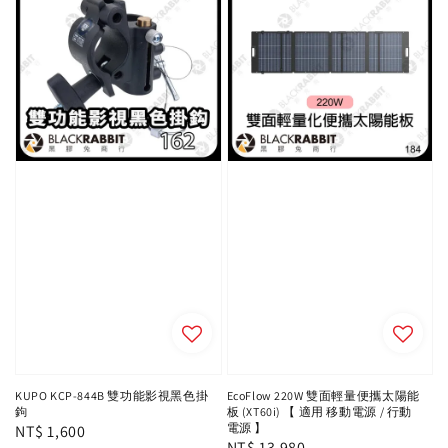
KUPO KCP-844B 雙功能影視黑色掛
EcoFlow 220W 雙面輕量便攜太陽能
鉤
板 (XT60i) 【 適用 移動電源 / 行動
電源 】
Regular
NT$ 1,600
Regular
NT$ 13,980