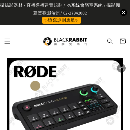
攝錄影器材 / 直播導播建置規劃 / PA系統會議室系統 / 攝影棚
建置歡迎洽詢/ 02-27942002
✨填寫規劃表單✨