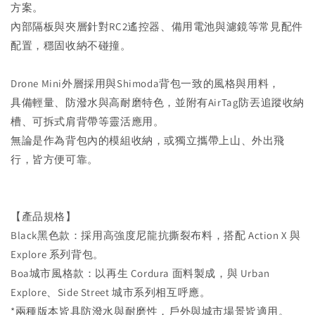
方案。
內部隔板與夾層針對RC2遙控器、備用電池與濾鏡等常見配件
配置，穩固收納不碰撞。
Drone Mini外層採用與Shimoda背包一致的風格與用料，
具備輕量、防潑水與高耐磨特色，並附有AirTag防丟追蹤收納
槽、可拆式肩背帶等靈活應用。
無論是作為背包內的模組收納，或獨立攜帶上山、外出飛
行，皆方便可靠。
【產品規格】
Black黑色款：採用高強度尼龍抗撕裂布料，搭配 Action X 與
Explore 系列背包。
Boa城市風格款：以再生 Cordura 面料製成，與 Urban
Explore、Side Street 城市系列相互呼應。
*兩種版本皆具防潑水與耐磨性，戶外與城市場景皆適用。