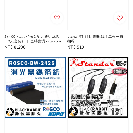
SYNCO Xtalk XPro 2 多人通話系統
Ulanzi MT-44 M 磁吸&1/4 二合一自
（2人套裝） ｜ 全時對講 intercom
拍桿
Regular
NT$ 8,290
Regular
NT$ 519
price
price