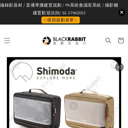
攝錄影器材 / 直播導播建置規劃 / PA系統會議室系統 / 攝影棚
建置歡迎洽詢/ 02-27942002
✨填寫規劃表單✨