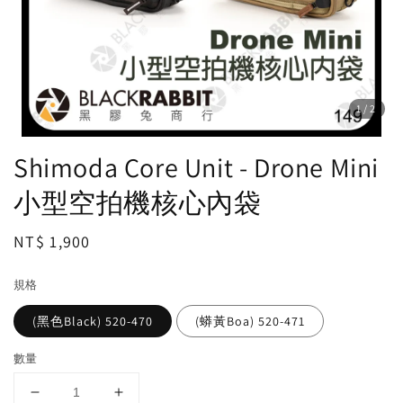
1
/2
Shimoda Core Unit - Drone Mini
小型空拍機核心內袋
Regular
NT$ 1,900
price
規格
(黑色Black) 520-470
(蟒黃Boa) 520-471
數量