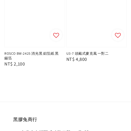
ROSCO BW-2425 消光黑 鋁箔紙 黑
U3-7 頭戴式麥克風 一對二
錫箔
Regular
NT$ 4,800
Regular
NT$ 2,100
price
price
黑膠兔商行