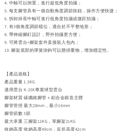
4. 中軸可以倒置，進行超低角度拍攝；
5. 每支腳管具有一個自動角度調節按鈕，操作方便快捷；
6. 拆卸掉長中軸可進行低角度拍攝或微距拍攝；
7. 有3個角度調節檔位，適合於不平整地形；
8. 帶伸縮腳釘設計，野外拍攝更方便；
9. 可將雲台+腳架套件直接裝入包內；
10. 腳架底部的彈簧掛鉤可以懸掛重物，增加穩定性。
【產品規格】
產品重量 1.3KG
適用雲台 K-20X專業球型雲台
腳架材質 碳纖維腳管＋鋁合金鍛造主體
腳管管徑 最大28mm，最小16mm
腳管節數 5節
最大承重 三腳架12KG，單腳架21KG
收納高度 收納高度49cm，反折高度42cm