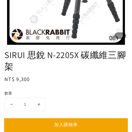
1
/1
SIRUI 思銳 N-2205X 碳纖維三腳
架
Regular
NT$ 9,300
price
數量
加入購物車