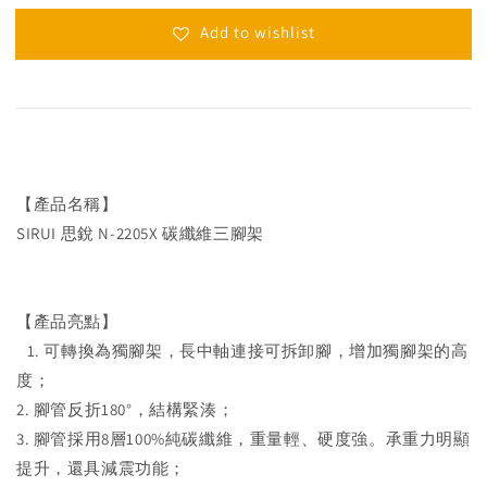
Add to wishlist
【產品名稱】
SIRUI 思銳 N-2205X 碳纖維三腳架
【產品亮點】
1. 可轉換為獨腳架，長中軸連接可拆卸腳，增加獨腳架的高
度；
2. 腳管反折180°，結構緊湊；
3. 腳管採用8層100%純碳纖維，重量輕、硬度強。承重力明顯
提升，還具減震功能；