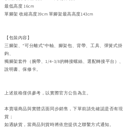
最低高度 16cm
單腳架 收縮高度39cm 單腳架最高高度143cm
【包裝內容】
三腳架、“可分離式”中軸、腳架包、背帶、工具、彈簧式掛
鉤、
獨腳架套件（腕帶、1/4~3/8的轉接螺絲、選配轉接平台）、
說明書、保修卡。
上述規格僅供參考，以實際官方公告為主。
本賣場商品與實體店面同步銷售，下單前請先確認是否有現
貨；
如遇缺貨，當商品到貨時將依您提供之聯繫方式通知。