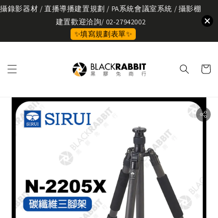
攝錄影器材 / 直播導播建置規劃 / PA系統會議室系統 / 攝影棚
建置歡迎洽詢/ 02-27942002
✨填寫規劃表單✨