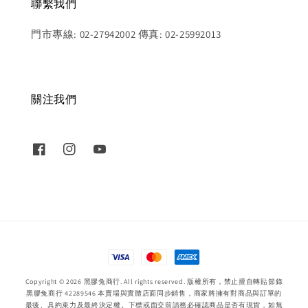
聯繫我們
門市專線: 02-27942002 傳真: 02-25992013
關注我們
Copyright © 2026 黑膠兔商行. All rights reserved. 版權所有，禁止擅自轉貼節錄
黑膠兔商行 42289546 本賣場與實體店面同步銷售，商家將擁有對商品與訂單的
最後、具約束力及最終決定權。下標或面交前請務必確認商品是否有現貨，如無