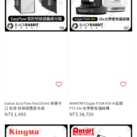
Godox EazyFlow Rect30x45 保榮卡
AVMATRIX Eagle P30A NDI AI追蹤
口 矩形 快裝摺疊柔光箱
PTZ 30x 光學變焦攝錄機
Regular
NT$ 1,450
Regular
NT$ 38,750
price
price