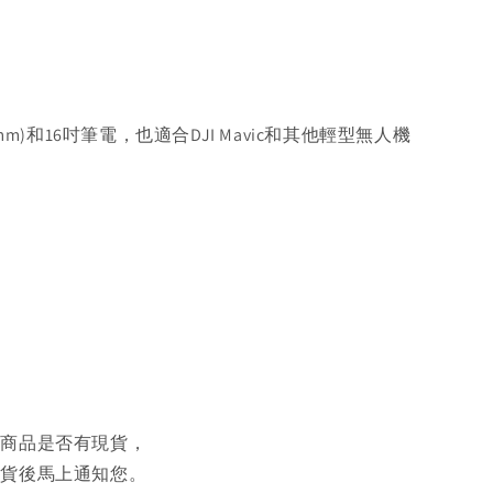
0mm)和16吋筆電，也適合DJI Mavic和其他輕型無人機
認商品是否有現貨，
到貨後馬上通知您。