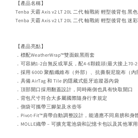
【產品名稱】
Tenba 天霸 Axis v2 LT 20L 二代 軸戰術 輕型後背包 黑色
Tenba 天霸 Axis v2 LT 20L 二代 軸戰術 輕型後背包 迷
【產品亮點】
．標配WeatherWrap™雙面銀黑雨套
．可容納1-2台無反或單反，配4-6顆鏡頭(最大接上70-2
．採用 600D 聚酯纖維布（外部）、抗撕裂尼龍布（內部
．具備 AirTag 和 Tile 的隱藏式藍牙追蹤器內袋
．頂部開口採用翻蓋設計，同時兩側也具有快取開口
．背包尺寸符合大多屬國際隨身行李規定
．側袋可攜帶三腳架及水壺等
．Pivot-Fit™肩帶自動調整設計，能適應不同肩膀和
．MOLLE織帶 – 可擴充電池袋和記憶卡包以及其他軍