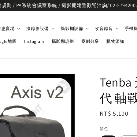
劃 / PA系統會議室系統 / 攝影棚建置歡迎洽詢/ 02-2794200
特惠賣場
攝錄影設備
攝影棚設備
收音錄音
手機
ogle地圖
Instagram
攝影棚規劃
案例分享
購物須知
Tenba 
代 軸
Regular
NT$ 5,100
price
顏色