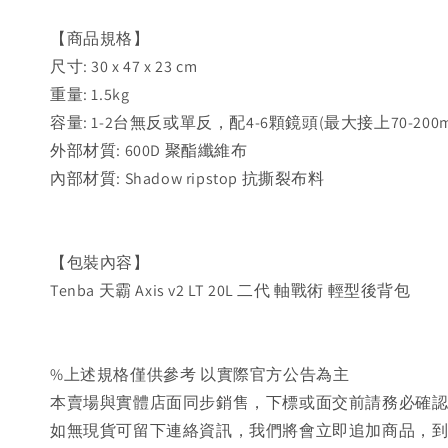
【商品規格】
尺寸: 30 x 47 x 23 cm
重量: 1.5kg
容量: 1-2台無反或單反，配4-6顆鏡頭(最大接上70-20
外部材質: 600D 聚酯纖維布
內部材質: Shadow ripstop 抗撕裂布料
【包裝內容】
Tenba 天霸 Axis v2 LT 20L 二代 軸戰術 輕型後背包
%上述規格僅供參考 以實際官方公告為主
本賣場與實體店面同步銷售，下標或面交前請務必確
如無現貨可留下連絡資訊，我們將會立即追加商品，