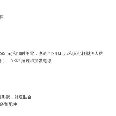
彩黑
00mm)和16吋筆電，也適合DJI Mavic和其他輕型無人機
）、YKK® 拉鍊和加強縫線
身體形狀，舒適貼合
用袋和配件