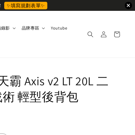
2
✨填寫規劃表單✨
攝錄影
品牌專區
Youtube
天霸 Axis v2 LT 20L 二
戰術 輕型後背包