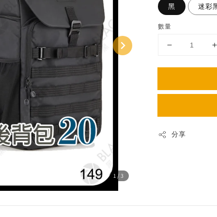
黑
迷彩
數量
分享
1
/3