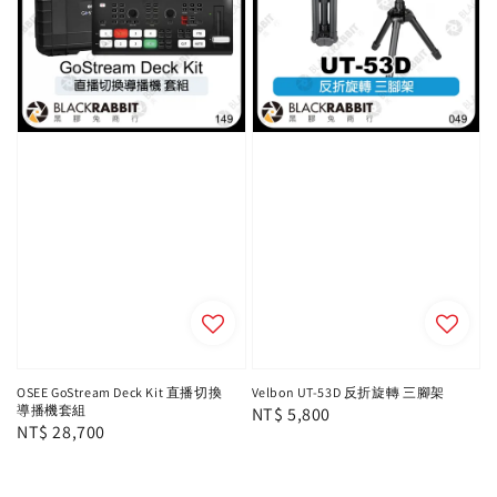
OSEE GoStream Deck Kit 直播切換
Velbon UT-53D 反折旋轉 三腳架
導播機套組
Regular
NT$ 5,800
Regular
NT$ 28,700
price
price