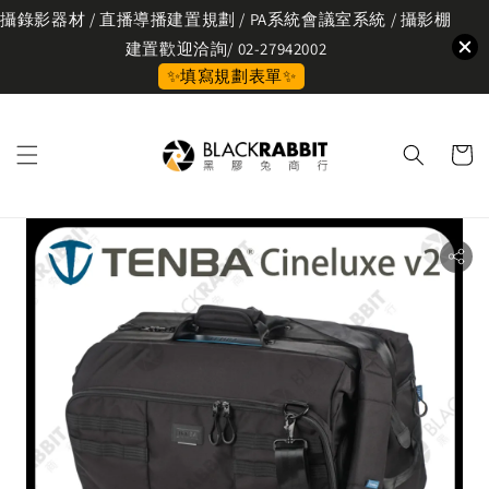
攝錄影器材 / 直播導播建置規劃 / PA系統會議室系統 / 攝影棚
建置歡迎洽詢/ 02-27942002
✨填寫規劃表單✨