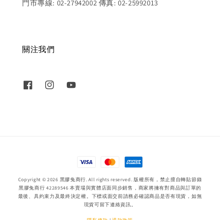
門市專線: 02-27942002 傳真: 02-25992013
關注我們
Copyright © 2026 黑膠兔商行. All rights reserved. 版權所有，禁止擅自轉貼節錄
黑膠兔商行 42289546 本賣場與實體店面同步銷售，商家將擁有對商品與訂單的
最後、具約束力及最終決定權。下標或面交前請務必確認商品是否有現貨，如無
現貨可留下連絡資訊。