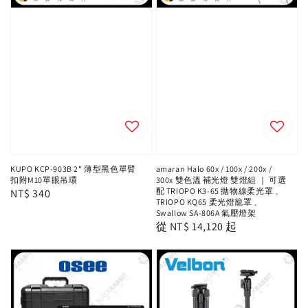
KUPO KCP-903B 2" 薄型黑色單臂
amaran Halo 60x / 100x / 200x /
扣附M10單眼吊環
300x 雙色溫 補光燈 雙燈組 ｜ 可選
配 TRIOPO K3-65 拋物線柔光罩 、
Regular
NT$ 340
TRIOPO KQ65 柔光燈籠罩 、
price
Swallow SA-806A 氣壓燈架
Regular
從
NT$ 14,120
起
price