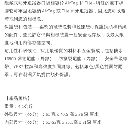
隱藏式藍牙追蹤器口袋相容於 AirTag 和 Tile - 特殊的氯丁橡
膠套可牢固地容納 AirTag 或 Tile 藍牙追蹤器，因此您可以隨
時找到您的相機包。
保護袋和包裝——柔軟的襯墊包裝和拉鍊袋可保護鏡頭和精緻
的配件，並允許它們與相機裝置一起安全地存放，以最大限
度地利用內部存儲空間。
耐用性和耐候性 - 採用最優質的材料和五金製成，包括防水
1680D 彈道尼龍（外部）、防撕裂尼龍（內部）、安全帶級織
帶、YKK® 拉鍊和高強度加固縫線。包括銀色/黑色雙面防雨
罩，可在潮濕天氣提供額外保護。
【產品規格】
重量：4.1公斤
外型尺寸（公分）：61 寬 x 40.5 高 x 36 深 厘米
內部尺寸（公分）：51-53寬 x 35.5高 x 31深 厘米