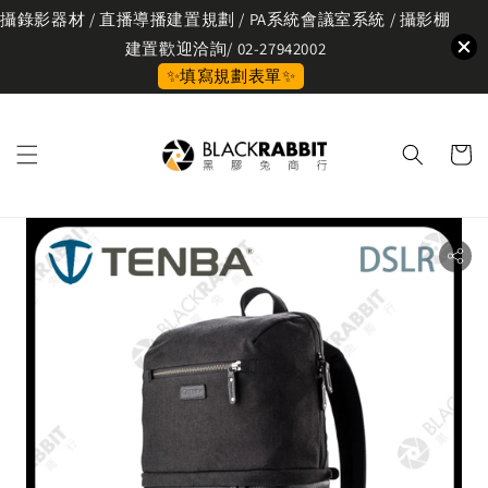
攝錄影器材 / 直播導播建置規劃 / PA系統會議室系統 / 攝影棚
建置歡迎洽詢/ 02-27942002
✨填寫規劃表單✨