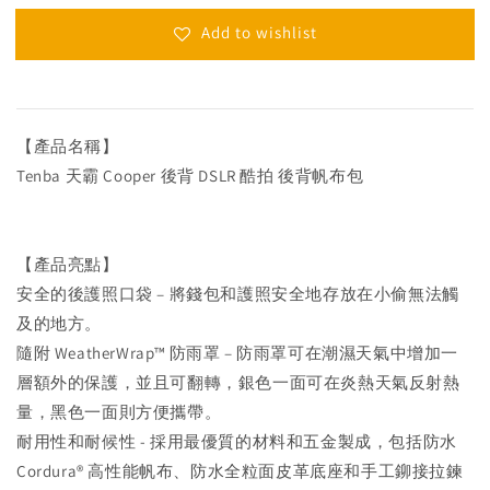
Add to wishlist
【產品名稱】
Tenba 天霸 Cooper 後背 DSLR 酷拍 後背帆布包
【產品亮點】
安全的後護照口袋 – 將錢包和護照安全地存放在小偷無法觸
及的地方。
隨附 WeatherWrap™ 防雨罩 – 防雨罩可在潮濕天氣中增加一
層額外的保護，並且可翻轉，銀色一面可在炎熱天氣反射熱
量，黑色一面則方便攜帶。
耐用性和耐候性 - 採用最優質的材料和五金製成，包括防水
Cordura® 高性能帆布、防水全粒面皮革底座和手工鉚接拉鍊