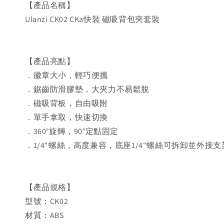
【產品名稱】
Ulanzi CK02 CKa快裝 磁吸背包夾套裝
【產品亮點】
．徽章大小，輕巧便攜
．鋸齒防滑膠墊，大夾力不易鬆脫
．磁吸背板，自由吸附
．單手拿取，快速切換
．360°旋轉，90°定點固定
．1/4"螺絲，高度兼容，底座1/4"螺絲可拆卸並外接支
【產品規格】
型號：CK02
材質：ABS