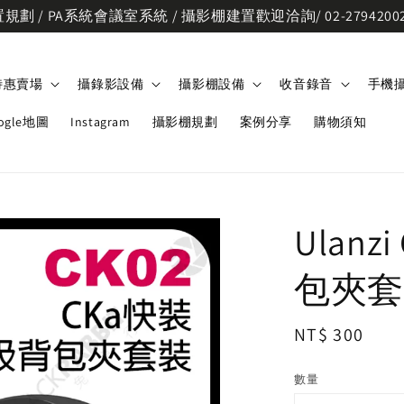
劃 / PA系統會議室系統 / 攝影棚建置歡迎洽詢/ 02-2794200
特惠賣場
攝錄影設備
攝影棚設備
收音錄音
手機
ogle地圖
Instagram
攝影棚規劃
案例分享
購物須知
Ulanz
包夾套
Regular
NT$ 300
price
數量