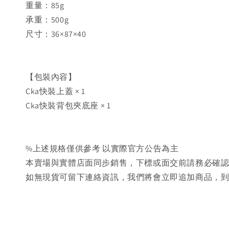
重量：85g
承重：500g
尺寸：36×87×40
【包裝內容】
Cka快裝上蓋 × 1
Cka快裝背包夾底座 × 1
%上述規格僅供參考 以實際官方公告為主
本賣場與實體店面同步銷售，下標或面交前請務必確
如無現貨可留下連絡資訊，我們將會立即追加商品，