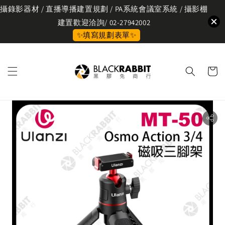
攝錄影器材 / 直播導播建置規劃 / PA系統會議室系統 / 攝影棚
建置歡迎洽詢/ 02-27942002
✨填寫規劃表單✨