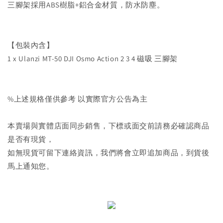
三腳架採用ABS樹脂+鋁合金材質，防水防塵。
【包裝內含】
1 x Ulanzi MT-50 DJI Osmo Action 2 3 4 磁吸 三腳架
%上述規格僅供參考 以實際官方公告為主
本賣場與實體店面同步銷售，下標或面交前請務必確認商品
是否有現貨，
如無現貨可留下連絡資訊，我們將會立即追加商品，到貨後
馬上通知您。