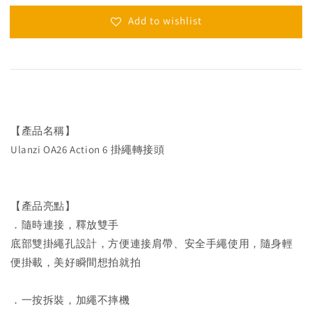
Add to wishlist
【產品名稱】
Ulanzi OA26 Action 6 掛繩轉接頭
【產品亮點】
．隨時連接，釋放雙手
底部雙掛繩孔設計，方便連接肩帶、安全手繩使用，隨身輕
便掛載，美好瞬間想拍就拍
．一按拆裝，加繩不摔機