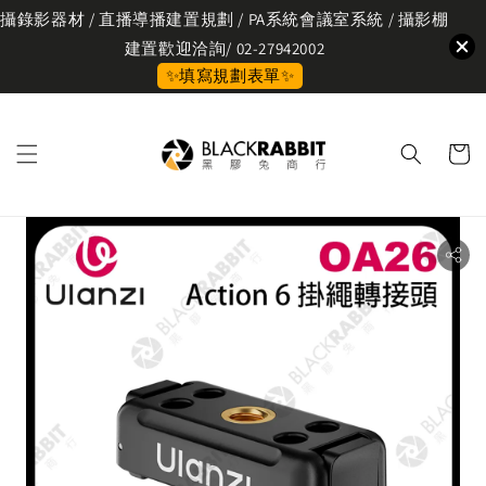
攝錄影器材 / 直播導播建置規劃 / PA系統會議室系統 / 攝影棚
建置歡迎洽詢/ 02-27942002
✨填寫規劃表單✨