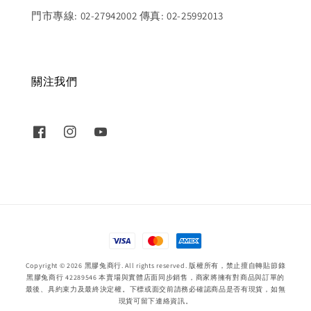
門市專線: 02-27942002 傳真: 02-25992013
關注我們
Copyright © 2026 黑膠兔商行. All rights reserved. 版權所有，禁止擅自轉貼節錄
黑膠兔商行 42289546 本賣場與實體店面同步銷售，商家將擁有對商品與訂單的
最後、具約束力及最終決定權。下標或面交前請務必確認商品是否有現貨，如無
現貨可留下連絡資訊。