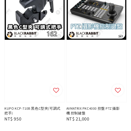
KUPO KCP-710B 黑色C型夾(可調式
AVMATRIX PKC4000 控盤 PTZ 攝影
把手)
機 控制鍵盤
Regular
NT$ 950
Regular
NT$ 21,000
price
price