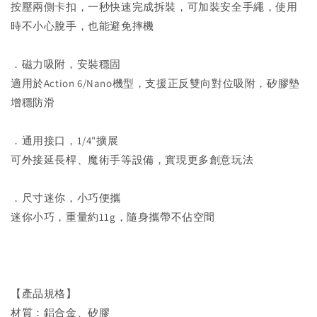
按壓兩側卡扣，一秒快速完成拆裝，可加裝安全手繩，使用
時不小心脫手，也能避免摔機
．磁力吸附，安裝穩固
適用於Action 6/Nano機型，支援正反雙向對位吸附，矽膠墊
增穩防滑
．通用接口，1/4"擴展
可外接延長桿、魔術手等設備，實現更多創意玩法
．尺寸迷你，小巧便攜
迷你小巧，重量約11g，隨身攜帶不佔空間
【產品規格】
材質：鋁合金、矽膠