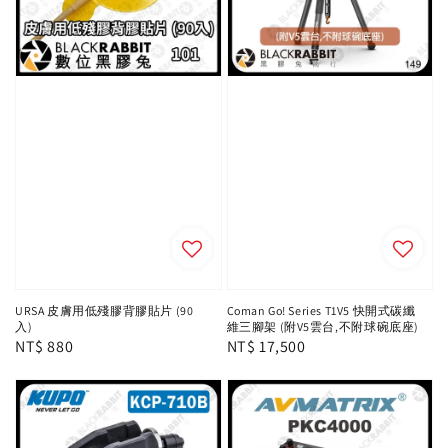
URSA 皮膚用低殘膠背膠貼片 (90
Coman Go! Series T1V5 快開式碳纖
入)
維三腳架 (附V5雲台,不附球碗底座)
Regular
NT$ 880
Regular
NT$ 17,500
price
price