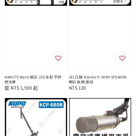
NANLITE Wand 碗豆 LED 全彩 手持
181 江楠 Stander P-408M SPEAKON
燈光棒
喇叭 歐姆 接頭
Regular
從
NT$ 1,590
起
Regular
NT$ 120
price
price