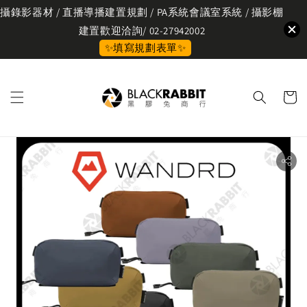
攝錄影器材 / 直播導播建置規劃 / PA系統會議室系統 / 攝影棚
建置歡迎洽詢/ 02-27942002
✨填寫規劃表單✨