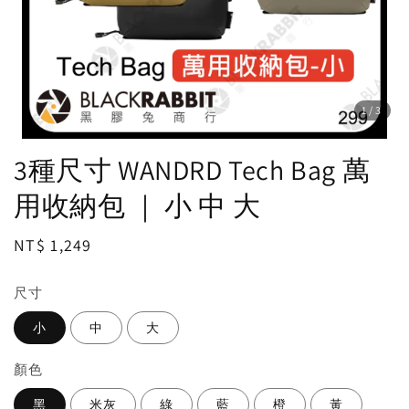
1
/3
3種尺寸 WANDRD Tech Bag 萬
用收納包 ｜ 小 中 大
Regular
NT$ 1,249
price
尺寸
小
中
大
顏色
黑
米灰
綠
藍
橙
黃