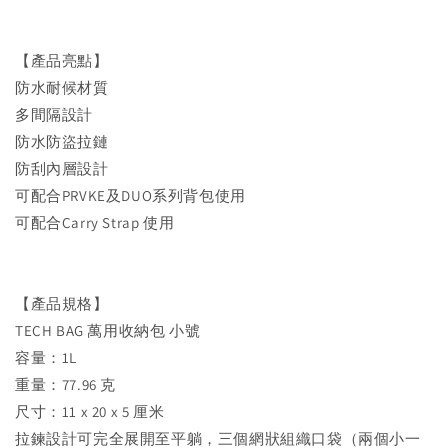
【產品亮點】
防水耐候材質
多間隔設計
防水防盜拉鏈
防刮內層設計
可配合PRVKE及DUO系列背包使用
可配合Carry Strap 使用
【產品規格】
TECH BAG 萬用收納包 小號
容量：1L
重量：77.96 克
尺寸：11 x 20 x 5 厘米
拉鍊設計可完全展開至平躺，三個網狀組織口袋（兩個小一