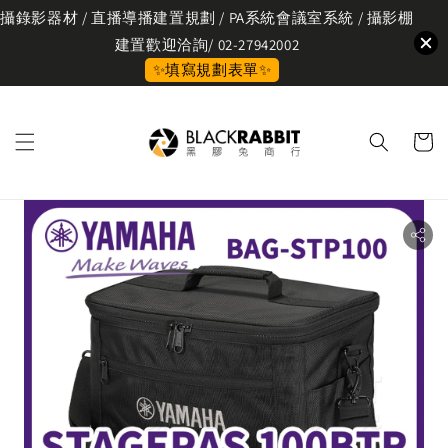
攝錄影器材 / 直播導播建置規劃 / PA系統會議室系統 / 攝影棚
建置歡迎洽詢/ 02-27942002
✨填寫規劃表單✨