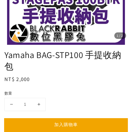
1
/2
Yamaha BAG-STP100 手提收納
包
Regular
NT$ 2,000
price
數量
加入購物車