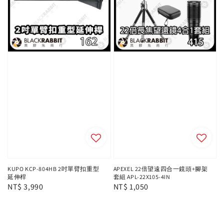
KUPO KCP-804HB 2吋單臂扣重型
APEXEL 22倍望遠四合一鏡頭+腳架
延伸桿
套組 APL-22X105-4IN
Regular
NT$ 3,990
Regular
NT$ 1,050
price
price