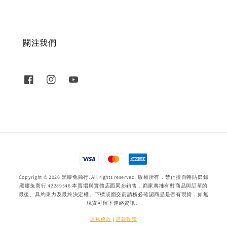
關注我們
Copyright © 2026 黑膠兔商行. All rights reserved. 版權所有，禁止擅自轉貼節錄
黑膠兔商行 42289546 本賣場與實體店面同步銷售，商家將擁有對商品與訂單的
最後、具約束力及最終決定權。下標或面交前請務必確認商品是否有現貨，如無
現貨可留下連絡資訊。
隱私條款
|
退款政策