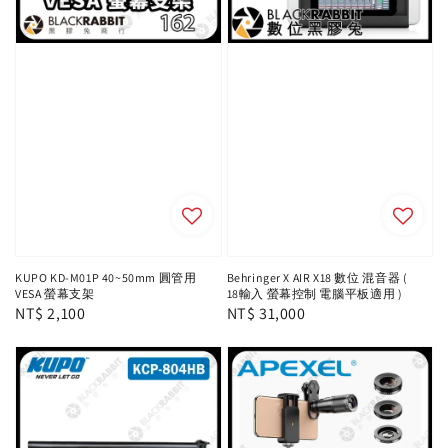
KUPO KD-M01P 40~50mm 圓管用
Behringer X AIR X18 數位 混音器 (
VESA 螢幕支架
18輸入 螢幕控制 電腦平板適用 )
Regular
NT$ 2,100
Regular
NT$ 31,000
price
price