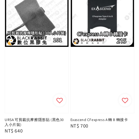
URSA 可剪裁抗摩擦隱形貼 (黑色30
Exascend CFexpress A 轉 B 轉接卡
入小片裝)
Regular
NT$ 700
Regular
NT$ 640
price
price