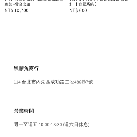
腳架 +雲台套組
杆 【 背景系統 】
Regular
NT$ 10,700
Regular
NT$ 600
price
price
黑膠兔商行
114 台北市內湖區成功路二段486巷7號
營業時間
週一至週五 10:00-18:30 (週六日休息)