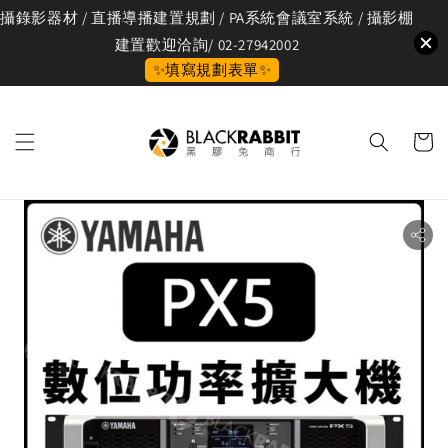
攝錄影器材 / 直播導播建置規劃 / PA系統會議室系統 / 攝影棚
建置歡迎洽詢/ 02-27942002
✨填寫規劃表單✨