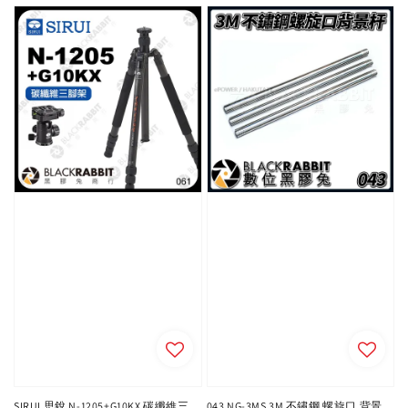
SIRUI 思銳 N-1205+G10KX 碳纖維三
043 NG-3MS 3M 不鏽鋼 螺旋口 背景