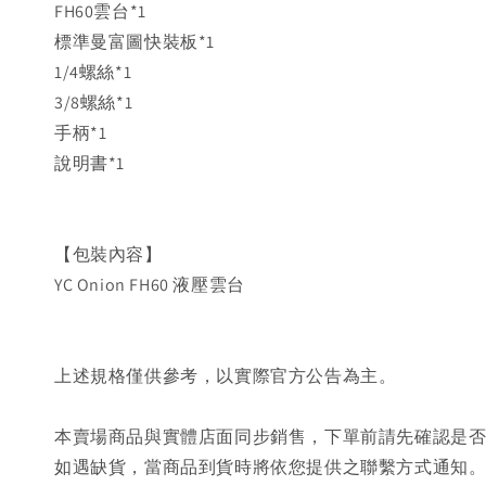
FH60雲台*1
標準曼富圖快裝板*1
1/4螺絲*1
3/8螺絲*1
手柄*1
說明書*1
【包裝內容】
YC Onion FH60 液壓雲台
上述規格僅供參考，以實際官方公告為主。
本賣場商品與實體店面同步銷售，下單前請先確認是
如遇缺貨，當商品到貨時將依您提供之聯繫方式通知