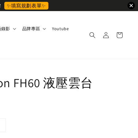
2
✨填寫規劃表單✨
攝錄影
品牌專區
Youtube
ion FH60 液壓雲台