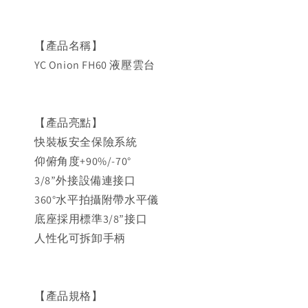
【產品名稱】
YC Onion FH60 液壓雲台
【產品亮點】
快裝板安全保險系統
仰俯角度+90%/-70°
3/8”外接設備連接口
360°水平拍攝附帶水平儀
底座採用標準3/8”接口
人性化可拆卸手柄
【產品規格】