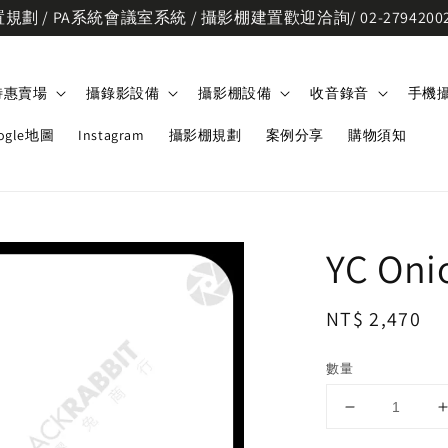
劃 / PA系統會議室系統 / 攝影棚建置歡迎洽詢/ 02-2794200
特惠賣場
攝錄影設備
攝影棚設備
收音錄音
手機
ogle地圖
Instagram
攝影棚規劃
案例分享
購物須知
YC On
Regular
NT$ 2,470
price
數量