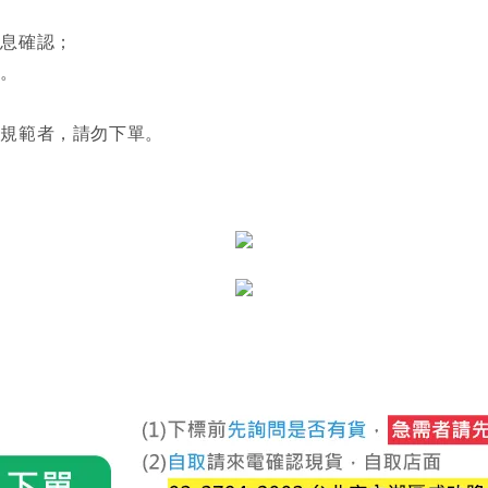
訊息確認；
利。
關規範者，請勿下單。