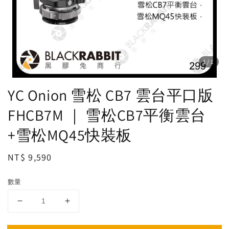
1
/1
YC Onion 雪松 CB7 雲台平口版
FHCB7M ｜ 雪松CB7平衡雲台
+雪松MQ45快裝板
Regular
NT$ 9,590
price
數量