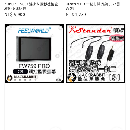
KUPO KCP-657 雙掛勾攝影機架設
Ulanzi MT93 一鍵打開腳架 (Uka雲
板附快速旋鈕
台版)
Regular
NT$ 5,900
Regular
NT$ 1,239
price
price