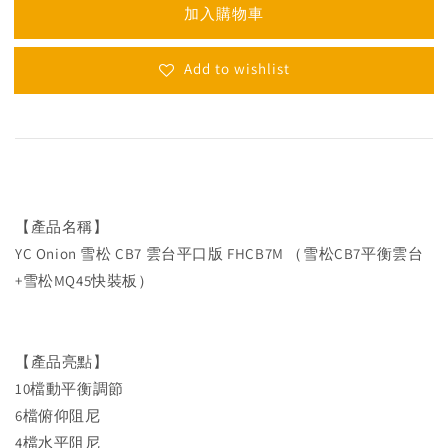
加入購物車
Add to wishlist
【產品名稱】
YC Onion 雪松 CB7 雲台平口版 FHCB7M （雪松CB7平衡雲台
+雪松MQ45快裝板）
【產品亮點】
10檔動平衡調節
6檔俯仰阻尼
4檔水平阻尼