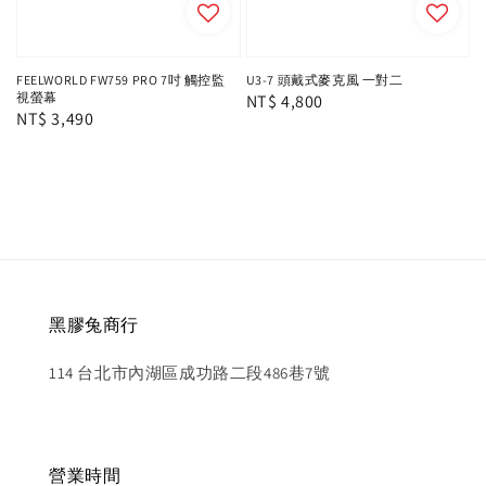
FEELWORLD FW759 PRO 7吋 觸控監
U3-7 頭戴式麥克風 一對二
視螢幕
Regular
NT$ 4,800
Regular
NT$ 3,490
price
price
黑膠兔商行
114 台北市內湖區成功路二段486巷7號
營業時間