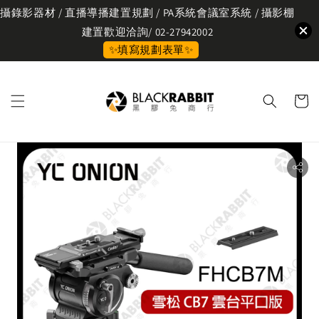
攝錄影器材 / 直播導播建置規劃 / PA系統會議室系統 / 攝影棚
建置歡迎洽詢/ 02-27942002
✨填寫規劃表單✨