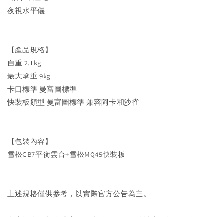
夜視水平儀
【產品規格】
自重 2.1kg
最大承重 9kg
卡口標準 曼富圖標準
快裝板類型 曼富圖標準 兼容阿卡和沙雀
【包裝內容】
雪松CB7平衡雲台+雪松MQ45快裝板
上述規格僅供參考，以實際官方公告為主。