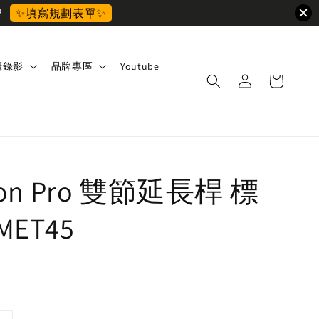
2
✨填寫規劃表單✨
攝錄影
品牌專區
Youtube
ion Pro 雙節延長桿 標
MET45