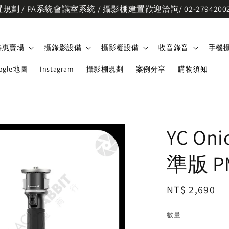
劃 / PA系統會議室系統 / 攝影棚建置歡迎洽詢/ 02-2794200
特惠賣場
攝錄影設備
攝影棚設備
收音錄音
手機
ogle地圖
Instagram
攝影棚規劃
案例分享
購物須知
YC On
準版 P
Regular
NT$ 2,690
price
數量