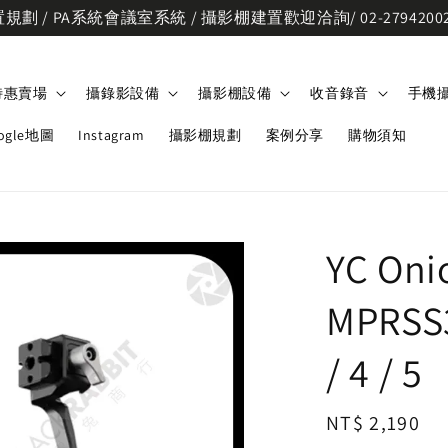
劃 / PA系統會議室系統 / 攝影棚建置歡迎洽詢/ 02-2794200
特惠賣場
攝錄影設備
攝影棚設備
收音錄音
手機
ogle地圖
Instagram
攝影棚規劃
案例分享
購物須知
YC O
MPRSS3
/ 4 / 5
Regular
NT$ 2,190