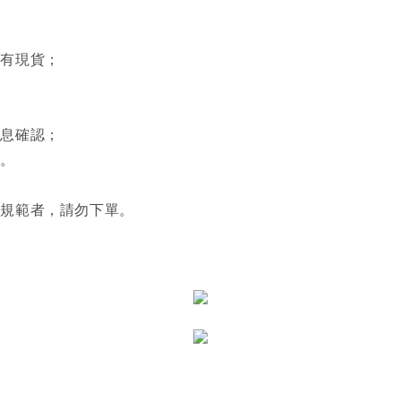
否有現貨；
。
訊息確認；
利。
關規範者，請勿下單。