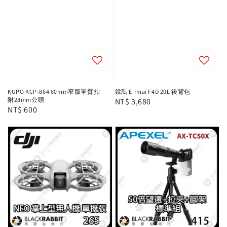
KUPO KCP-864 60mm窄版單臂扣
銳瑪 Eirmai F4D 20L 後背包
附28mm公頭
Regular
NT$ 3,680
Regular
NT$ 600
price
price