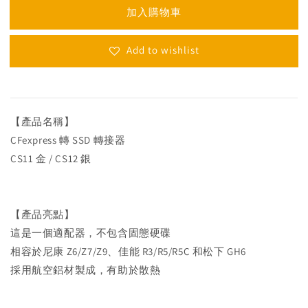
加入購物車
Add to wishlist
【產品名稱】
CFexpress 轉 SSD 轉接器
CS11 金 / CS12 銀
【產品亮點】
這是一個適配器，不包含固態硬碟
相容於尼康 Z6/Z7/Z9、佳能 R3/R5/R5C 和松下 GH6
採用航空鋁材製成，有助於散熱