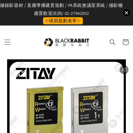
攝錄影器材 / 直播導播建置規劃 / PA系統會議室系統 / 攝影棚
建置歡迎洽詢/ 02-27942002
✨填寫規劃表單✨