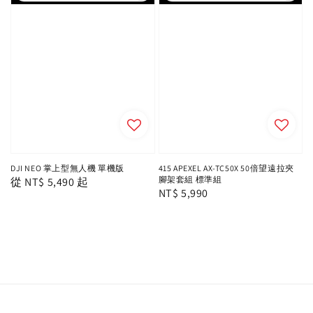
DJI NEO 掌上型無人機 單機版
415 APEXEL AX-TC50X 50倍望遠拉夾
腳架套組 標準組
Regular
從
NT$ 5,490
起
Regular
NT$ 5,990
price
price